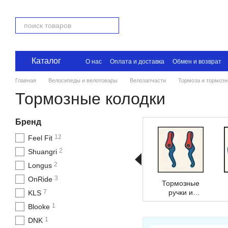
Перейти к основному контенту
Каталог
О нас
Оплата и доставка
Обмен и возврат
Главная
Велосипеды и велотовары
Велозапчасти
Тормоза и тормоз
Тормозные колодки
Бренд
12
Feel Fit
2
Shuangri
2
Longus
3
OnRide
Тормозные
7
ручки и
KLS
суппорта
1
Blooke
1
DNK