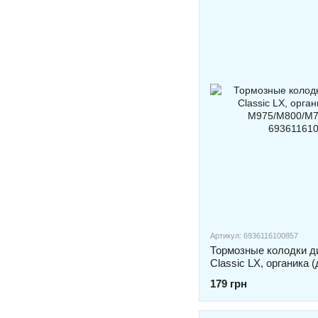
Артикул: 6936116100857
Тормозные колодки 
Classic LX, органика 
M975/M800/M775/M58
179 грн