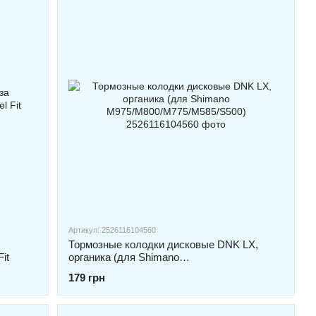
Артикул: 2526116104560
Тормозные колодки дисковые DNK LX,
it
органика (для Shimano
M975/M800/M775/M585/S500)
179 грн