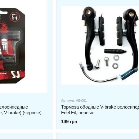
Артикул: VS-001
велосипедные
Тормоза ободные V-brake велосипе
 V-brake) (черные)
Feel Fit, черные
149 грн