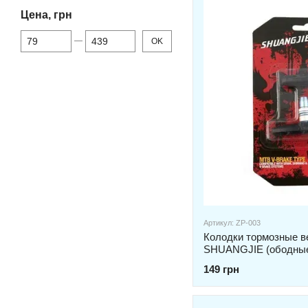
Цена, грн
От Цена, грн
До Цена, грн
OK
Артикул: ZP-003
Колодки тормозные 
SHUANGJIE (ободные,
149 грн