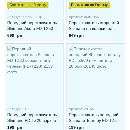
Бесплатно на Розетку
Бесплатно на Розетку
Артикул: XMN-022OR
Артикул: XMN-055
Передний переключатель
Переключатель скоростей
Shimano Acera FD-TX50
Shimano на велосипед
ORIGINAL
(грипшифты) XMN-055
699 грн
649 грн
Черный
Артикул: 2139
Артикул: 28145
Передний переключатель
Переключатель передний
Shimano FD-TZ20 верхняя
Shimano Tourney FD-TZ500
тяга черный (FD-TZ20)
нижняя тяга 28,6мм
199 грн
199 грн