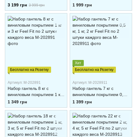
хроммированная 2шт по
2 кг, 3 кг Feel Fit по 2 штуки
3 199 грн
1 999 грн
3 999 грн
10кг
каждого веса
Хит
Бесплатно на Розетку
Бесплатно на Розетку
Артикул: M-202891
Артикул: M-2028911
Набор гантель 8 кг с
Набор гантель 7 кг с
виниловым покрытием 1 кг
виниловым покрытием 0,5
и 3 кг Feel Fit по 2 штуки
кг, 1 кг, 2 кг Feel Fit по 2
1 349 грн
1 399 грн
каждого веса
штуки каждого веса