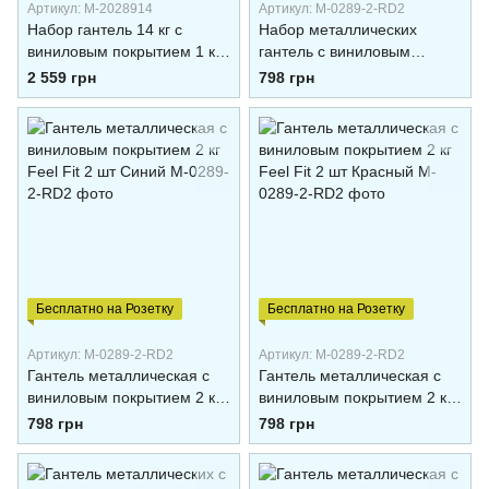
Артикул: M-2028914
Артикул: M-0289-2-RD2
Набор гантель 14 кг с
Набор металлических
виниловым покрытием 1 кг,
гантель с виниловым
2 кг, 4 кг Feel Fit по 2 штуки
покрытием 2 кг Feel Fit
2 559 грн
798 грн
каждого веса
фиолетовая 2 шт
Бесплатно на Розетку
Бесплатно на Розетку
Артикул: M-0289-2-RD2
Артикул: M-0289-2-RD2
Гантель металлическая с
Гантель металлическая с
виниловым покрытием 2 кг
виниловым покрытием 2 кг
Feel Fit 2 шт Синий
Feel Fit 2 шт Красный
798 грн
798 грн