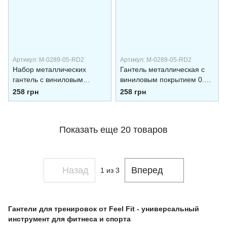
Артикул: M-0289-05-RD2
Артикул: M-0289-05-RD2
Набор металлических
Гантель металлическая с
гантель с виниловым
виниловым покрытием 0.5
покрытием 0.5 кг Feel Fit
кг Feel Fit 2 шт Синий
258 грн
258 грн
фиолетовая 2 шт
Показать еще 20 товаров
Назад
Вперед
1
из 3
Гантели для тренировок от Feel Fit - универсальный
инструмент для фитнеса и спорта