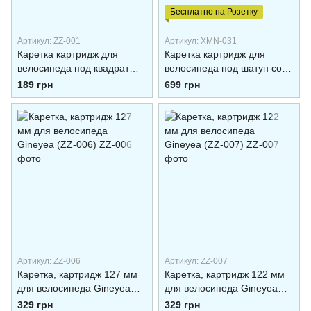
Бесплатно на Розетку
Артикул: ZZ-001
Артикул: XMN-031
Каретка картридж для
Каретка картридж для
велосипеда под квадрат
велосипеда под шатун со
(127) Feel Fit
шлецами Shimano 68
189 грн
699 грн
1.37*24
Артикул: ZZ-006
Артикул: ZZ-007
Каретка, картридж 127 мм
Каретка, картридж 122 мм
для велосипеда Gineyea
для велосипеда Gineyea
(ZZ-006)
(ZZ-007)
329 грн
329 грн