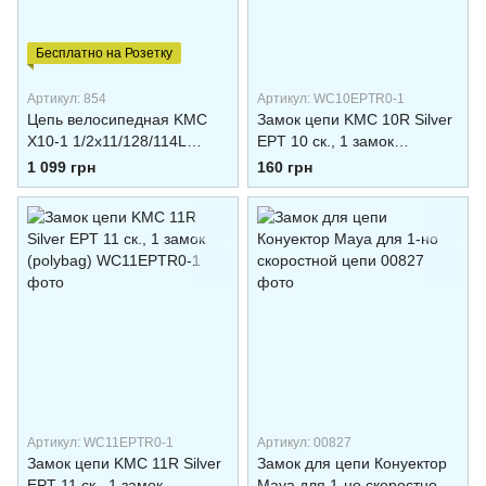
Бесплатно на Розетку
Артикул: 854
Артикул: WC10EPTR0-1
Цепь велосипедная KMC
Замок цепи KMC 10R Silver
X10-1 1/2х11/128/114L
EPT 10 ск., 1 замок
серебряная/серебряная 10
(polybag)
1 099 грн
160 грн
скоростей
Артикул: WC11EPTR0-1
Артикул: 00827
Замок цепи KMC 11R Silver
Замок для цепи Конyектор
EPT 11 ск., 1 замок
Maya для 1-но скоростной