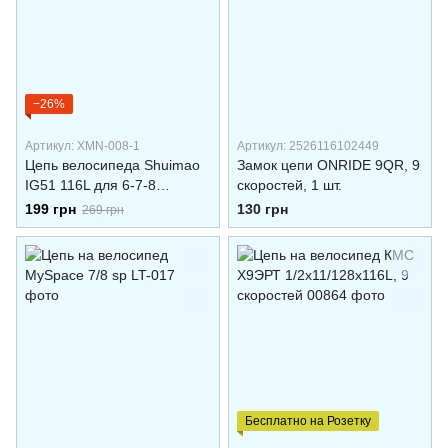
−26%
Артикул: XMN-008-1
Артикул: 2526116102449
Цепь велосипеда Shuimao
Замок цепи ONRIDE 9QR, 9
IG51 116L для 6-7-8
скоростей, 1 шт.
передач
199 грн
130 грн
269 грн
Бесплатно на Розетку