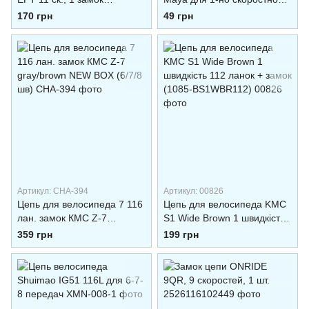
(polybag)
цепи
170 грн
49 грн
Артикул: CHA-394
Артикул: 00826
Цепь для велосипеда 7 116
Цепь для велосипеда KMC
лан. замок КМС Z-7
S1 Wide Brown 1 швидкість
gray/brown NEW BOX (6/7/8
112 ланок + замок (1085-
359 грн
199 грн
шв)
BS1WBR112)