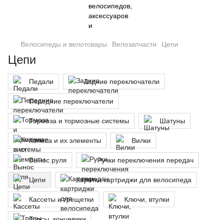
Велосипеды и велотовары
Велозапчасти
Цепи
Цепи
Педали
Задние переключатели
Передние переключатели
Тормоза и тормозные системы
Шатуны
Колеса и их элементы
Вилки
Вынос руля
Ручки переключения передач
Цепи
Каретки картриджи для велосипеда
Кассеты и трещетки
Ключи, втулки
Тросы, концевики