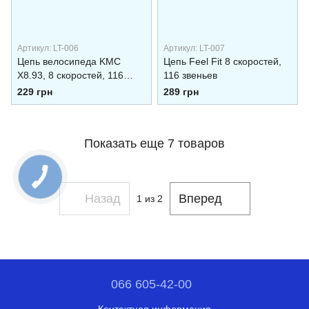
Артикул: LT-006
Артикул: LT-007
Цепь велосипеда KMC
Цепь Feel Fit 8 скоростей,
X8.93, 8 скоростей, 116
116 звеньев
звеньев с замком
229 грн
289 грн
Показать еще 7 товаров
Назад
Вперед
1
из 2
066 605-42-00