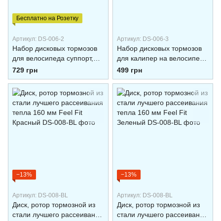
Бесплатно на Розетку
Артикул: DS-006-2
Артикул: DS-006-3
Набор дисковых тормозов
Набор дисковых тормозов
для велосипеда суппорт,
для калипер на велосипед
каллипер на велосипед
(передний и задний), набор
729 грн
499 грн
(передний и задний), набор
тросов, тормозные ручки
тросов
−13%
−13%
Артикул: DS-008-BL
Артикул: DS-008-BL
Диск, ротор тормозной из
Диск, ротор тормозной из
стали лучшего рассеивания
стали лучшего рассеивания