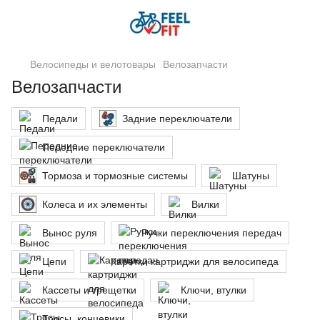
Велосипеды и велотовары
Велозапчасти
Велозапчасти
Педали
Задние переключатели
Передние переключатели
Тормоза и тормозные системы
Шатуны
Колеса и их элементы
Вилки
Вынос руля
Ручки переключения передач
Цепи
Каретки картриджи для велосипеда
Кассеты и трещетки
Ключи, втулки
Тросы, концевики