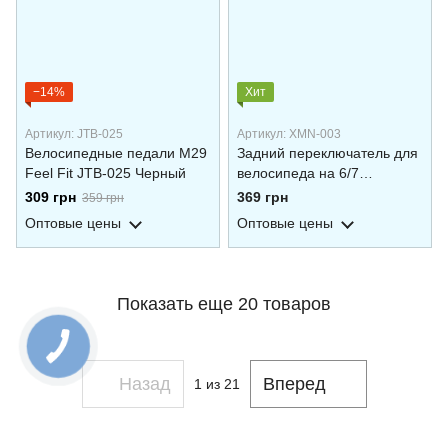
−14%
Хит
Артикул: JTB-025
Артикул: XMN-003
Велосипедные педали M29
Задний переключатель для
Feel Fit JTB-025 Черный
велосипеда на 6/7
скоростей Feel Fit XMN-003
309 грн
369 грн
359 грн
Оптовые цены
Оптовые цены
Показать еще 20 товаров
Назад
Вперед
1
из 21