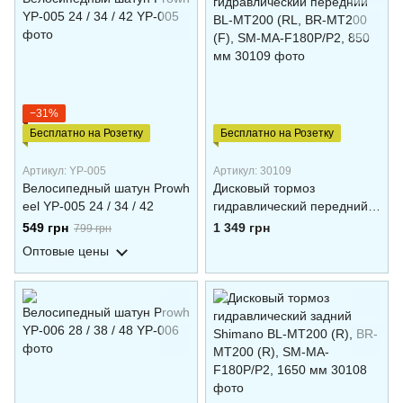
−31%
Бесплатно на Розетку
Бесплатно на Розетку
Артикул: YP-005
Артикул: 30109
Велосипедный шатун Prowh
Дисковый тормоз
eel YP-005 24 / 34 / 42
гидравлический передний
BL-MT200 (RL, BR-MT200
549 грн
1 349 грн
799 грн
(F), SM-MA-F180P/P2, 850
Оптовые цены
мм