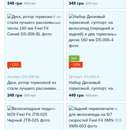
тепла 160 мм Feel Fit
тепла 160 мм Feel Fit
349 грн
349 грн
399 грн
399 грн
Красный
Зеленый
Хит
−13%
−10%
Артикул: DS-008-BL
Артикул: DS-006-4
Диск, ротор тормозной из
Набор Дисковый
стали лучшего рассеивания
тормозной, суппорт, на
тепла 160 мм Feel Fit
велосипед (передний и
349 грн
449 грн
399 грн
499 грн
Синий
задний) и два тормозных
диска 160 мм