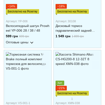
−14%
−18%
Бесплатно на Розетку
Бесплатно на Розетку
Артикул: YP-006
Артикул: 30108
Велосипедный шатун Prowh
Дисковый тормоз
eel YP-006 28 / 38 / 48
гидравлический задний
Shimano BL-MT200 (R), BR-
599 грн
1 549 грн
699 грн
1 899 грн
MT200 (R), SM-MA-
Оптовые цены
F180P/P2, 1650 мм
Хит
−21%
Бесплатно на Розетку
1
Артикул: VS-001-1
Артикул: XMN-038