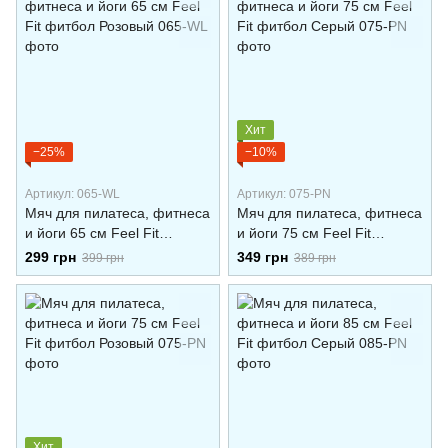
Хит
−25%
−10%
Артикул: 065-WL
Артикул: 075-PN
Мяч для пилатеса, фитнеса
Мяч для пилатеса, фитнеса
и йоги 65 см Feel Fit
и йоги 75 см Feel Fit
фитбол Розовый
фитбол Серый
299 грн
349 грн
399 грн
389 грн
Хит