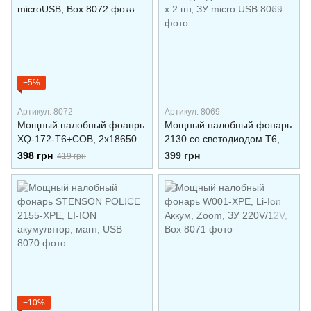
−5%
Артикул: 8072
Артикул: 8069
Мощный налобный фоанрь
Мощный налобный фонарь
XQ-172-T6+COB, 2x18650,
2130 со светодиодом T6,
zoom, ЗП microUSB, Box
АКБ 18650 х 2 шт, ЗУ micro
398 грн
399 грн
419 грн
USB
−10%