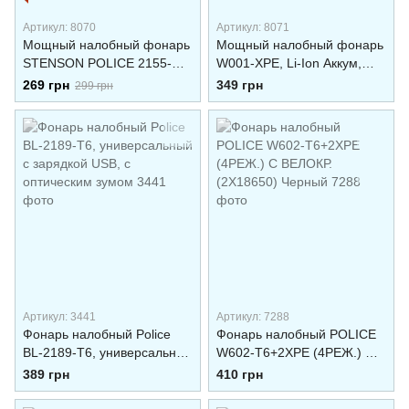
Артикул: 8070
Артикул: 8071
Мощный налобный фонарь
Мощный налобный фонарь
STENSON POLICE 2155-
W001-XPE, Li-Ion Аккум,
XPE, LI-ION акумулятор,
Zoom, ЗУ 220V/12V, Box
269 грн
349 грн
299 грн
магн, USB
Артикул: 3441
Артикул: 7288
Фонарь налобный Police
Фонарь налобный POLICE
BL-2189-T6, универсальный
W602-T6+2XPE (4РЕЖ.) С
с зарядкой USB, с
ВЕЛОКР. (2Х18650) Черный
389 грн
410 грн
оптическим зумом