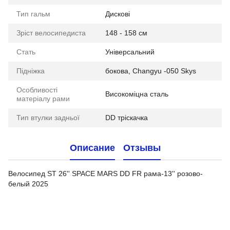
Тип гальм
Дискові
Зріст велосипедиста
148 - 158 см
Стать
Універсальний
Підніжка
бокова, Changyu -050 Skys
Особливості
Високоміцна сталь
матеріалу рами
Тип втулки задньої
DD тріскачка
Описание
Отзывы
Велосипед ST 26'' SPACE MARS DD FR рама-13'' розово-
белый 2025