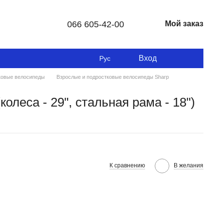
066 605-42-00
Мой заказ
Вход
Рус
ковые велосипеды
Взрослые и подростковые велосипеды Sharp
леса - 29", стальная рама - 18")
К сравнению
В желания