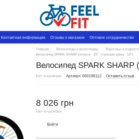
Контактная информация
Отзывы о магазине
Оптовое сотрудничество
Главная
Велосипеды и велотовары
Взрослые и подрост
Велосипед SPARK SHARP (колеса - 29", стальная рама - 18")
Велосипед SPARK SHARP (ко
Нет в наличии
Артикул: 000198112
Оставить отзыв
8 026 грн
Нет в наличии
Войти
%