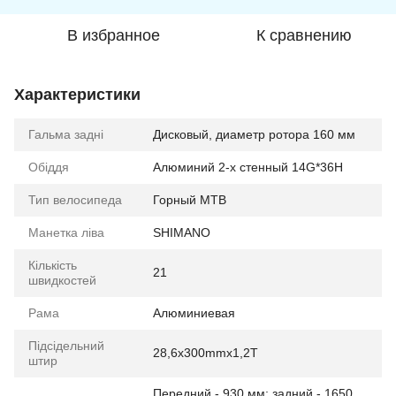
В избранное
К сравнению
Характеристики
Гальма задні
Дисковый, диаметр ротора 160 мм
Обіддя
Алюминий 2-х стенный 14G*36H
Тип велосипеда
Горный MTB
Манетка ліва
SHIMANO
Кількість
21
швидкостей
Рама
Алюминиевая
Підсідельний
28,6х300mmх1,2T
штир
Передний - 930 мм; задний - 1650