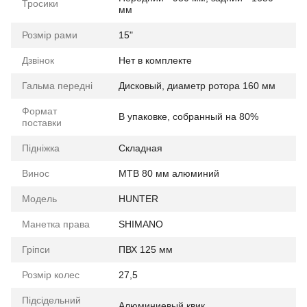
Тросики
мм
Розмір рами
15"
Дзвінок
Нет в комплекте
Гальма передні
Дисковый, диаметр ротора 160 мм
Формат
В упаковке, собранный на 80%
поставки
Підніжка
Складная
Винос
МТВ 80 мм алюминий
Мoдель
HUNTER
Манетка права
SHIMANO
Гріпси
ПВХ 125 мм
Розмір колес
27,5
Підсідельний
Алюминиевый квик