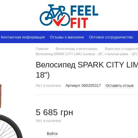
Контактная информация
Отзывы о магазине
Оптовое сотрудничество
Главная
Велосипеды и велотовары
Взрослые и подрост
Велосипед SPARK CITY LIMU (колеса - 28", стальная рама - 18")
Велосипед SPARK CITY LIMU
18")
Нет в наличии
Артикул: 000205317
Оставить отзыв
5 685 грн
Нет в наличии
Войти
%