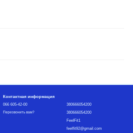
Контактная информация
066 605-42-00
380666054200
380666054200
Перезвонить вам?
FeelFit1
feelfit92@gmail.com