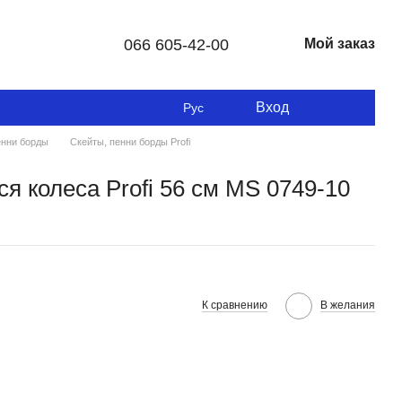
066 605-42-00
Мой заказ
Вход
Рус
енни борды
Скейты, пенни борды Profi
я колеса Profi 56 см МS 0749-10
К сравнению
В желания