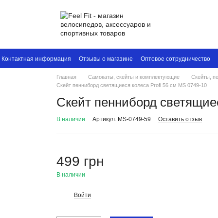
Контактная информация
Отзывы о магазине
Оптовое сотрудничество
Главная
Самокаты, скейты и комплектующие
Скейты, п
Скейт пенниборд светящиеся колеса Profi 56 см МS 0749-10
Скейт пенниборд светящиес
В наличии
Артикул: МS-0749-59
Оставить отзыв
499 грн
В наличии
Войти
%