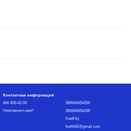
Контактная информация
066 605-42-00
380666054200
380666054200
Перезвонить вам?
FeelFit1
feelfit92@gmail.com