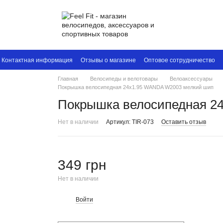
Контактная информация
Отзывы о магазине
Оптовое сотрудничество
Главная
Велосипеды и велотовары
Велоаксессуары
Покрышка велосипедная 24x1.95 WANDA W2003 мелкий шип
Покрышка велосипедная 2
Нет в наличии
Артикул: TIR-073
Оставить отзыв
349 грн
Нет в наличии
Войти
%