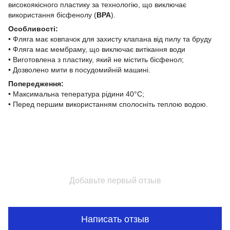
високоякісного пластику за технологію, що виключає
використання бісфенолу (
BPA
).
Особливості:
• Фляга має ковпачок для захисту клапана від пилу та бруду
• Фляга має мембраму, що виключає витікання води
• Виготовлена з пластику, який не містить бісфенол;
• Дозволено мити в посудомийній машині.
Попередження:
• Максимальна тепература рідини 40°C;
• Перед першим використанням сполосніть теплою водою.
Добавьте первый отзыв
Написать отзыв