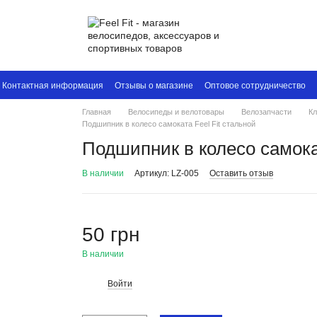
Контактная информация
Отзывы о магазине
Оптовое сотрудничество
Главная
Велосипеды и велотовары
Велозапчасти
Кл
Подшипник в колесо самоката Feel Fit стальной
Подшипник в колесо самокат
В наличии
Артикул: LZ-005
Оставить отзыв
50 грн
В наличии
Войти
%