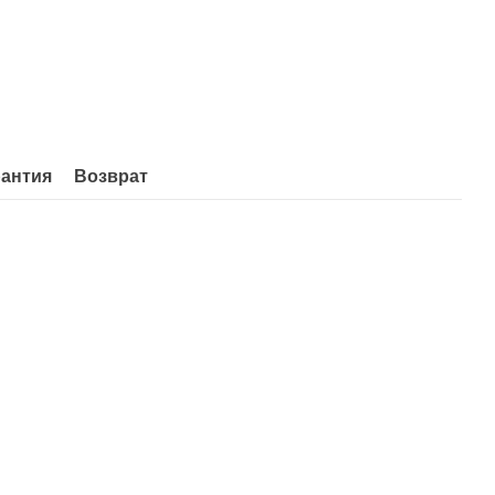
рантия
Возврат
Часто купують разом