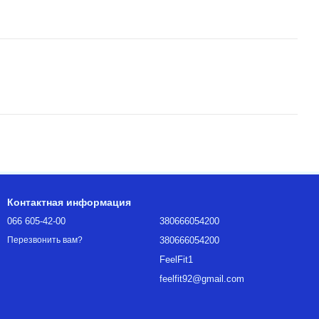
Контактная информация
066 605-42-00
380666054200
380666054200
Перезвонить вам?
FeelFit1
feelfit92@gmail.com