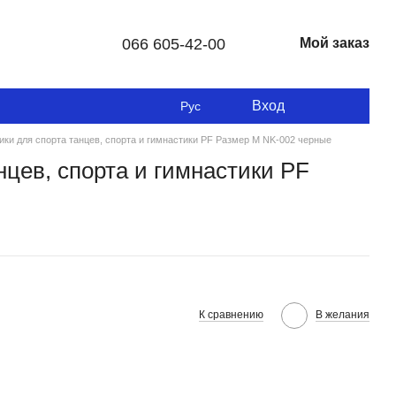
066 605-42-00
Мой заказ
Вход
Рус
ки для спорта танцев, спорта и гимнастики PF Размер M NK-002 черные
нцев, спорта и гимнастики PF
К сравнению
В желания