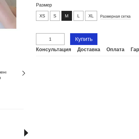
Размер
XS
S
M
L
XL
Размерная сетка
Купить
Консультация
Доставка
Оплата
Га
Часто купують разом