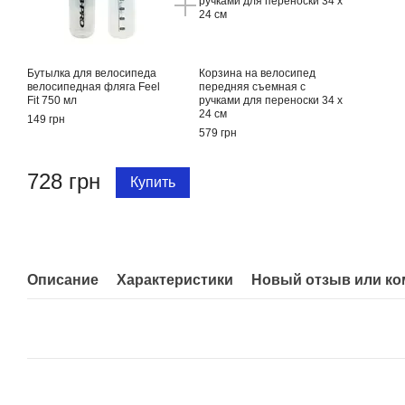
Бутылка для велосипеда
Корзина на велосипед
велосипедная фляга Feel
передняя съемная с
Fit 750 мл
ручками для переноски 34 x
24 см
149 грн
579 грн
728 грн
Купить
Описание
Характеристики
Новый отзыв или к