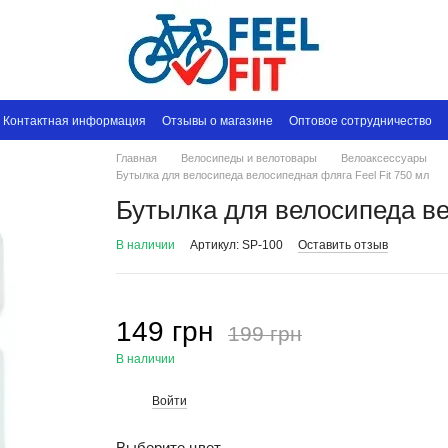
Контактная информация
Отзывы о магазине
Оптовое сотрудничество
Главная
Велосипеды и велотовары
Велоаксессуары
Бутылка для велосипеда велосипедная фляга Feel Fit 750 мл
Бутылка для велосипеда ве
В наличии
Артикул: SP-100
Оставить отзыв
149 грн
199 грн
В наличии
Войти
%
Выберите цвет