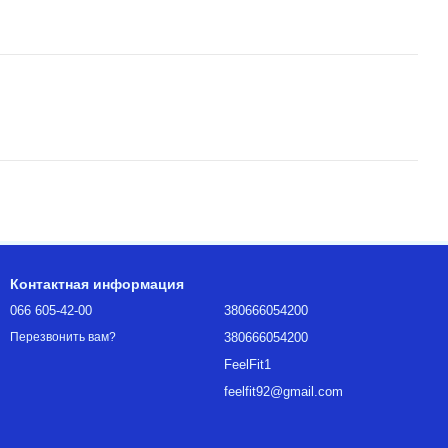
Контактная информация
066 605-42-00
380666054200
380666054200
Перезвонить вам?
FeelFit1
feelfit92@gmail.com