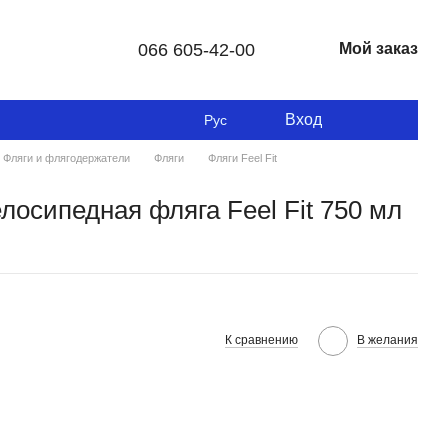
066 605-42-00
Мой заказ
Вход
Рус
Фляги и флягодержатели
Фляги
Фляги Feel Fit
лосипедная фляга Feel Fit 750 мл
К сравнению
В желания