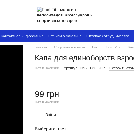
Контактная информация
Отзывы о магазине
Оптовое сотрудничество
Главная
Спортивные товары
Бокс
Бокс Profi
Кап
Капа для единоборств взро
Нет в наличии
Артикул: 1MS-1626-3OR
Оставить отз
99 грн
Нет в наличии
Войти
%
Выберите цвет