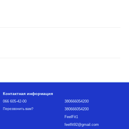
Контактная информация
066 605-42-00
380666054200
380666054200
Перезвонить вам?
FeelFit1
feelfit92@gmail.com