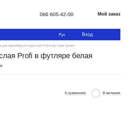
066 605-42-00
Мой заказ
Вход
Рус
а для единоборств взрослая Profi в футляре белая
слая Profi в футляре белая
ыв
К сравнению
В желания