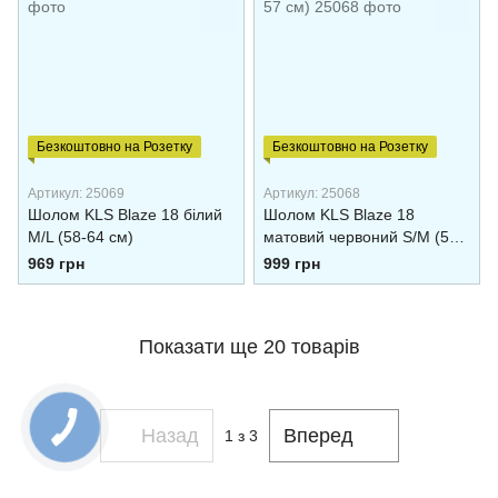
Безкоштовно на Розетку
Безкоштовно на Розетку
Артикул: 25069
Артикул: 25068
Шолом KLS Blaze 18 білий
Шолом KLS Blaze 18
M/L (58-64 см)
матовий червоний S/M (54-
57 см)
969 грн
999 грн
Показати ще 20 товарів
Назад
Вперед
1
з 3