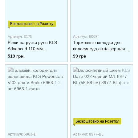
Безкоштовно на Розетку
Артикул: 3175
Артикул: 6963
Ріжки на ручки руля KLS
Тормозные колодки для
Advanced 110 мм
велосипеда антілівер для V-
алюмінієві 3175 Чорний
Brake 2 шт
519 грн
99 грн
Безкоштовно на Розетку
Артикул: 6963-1
Артикул: 8977-BL