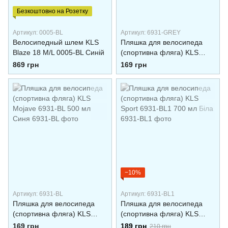
Безкоштовно на Розетку
Артикул: 0005-BL
Артикул: 6931-GREY
Велоcипедный шлем KLS
Пляшка для велосипеда
Blaze 18 M/L 0005-BL Синій
(спортивна фляга) KLS
Mojave 500 мл 6931-GREY
869 грн
169 грн
Cеря
−10%
Артикул: 6931-BL
Артикул: 6931-BL1
Пляшка для велосипеда
Пляшка для велосипеда
(спортивна фляга) KLS
(спортивна фляга) KLS
Mojave 6931-BL 500 мл
Sport 6931-BL1 700 мл Біла
169 грн
189 грн
210 грн