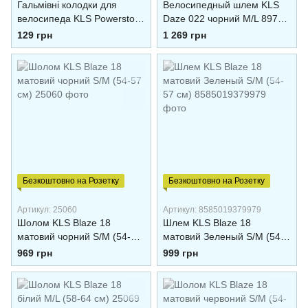
Гальмівні колодки для
Велоcипедный шлем KLS
велосипеда KLS Powerstop
Daze 022 чорний M/L 8977-
V-02 для V-Brake 6963-1 2
BL (55-58 см)
129 грн
1 269 грн
шт
Безкоштовно на Розетку
Безкоштовно на Розетку
Артикул: 25060
Артикул: 8585019379979
Шолом KLS Blaze 18
Шлем KLS Blaze 18
матовий чорний S/M (54-57
матовий Зеленый S/M (54-
см)
57 см)
969 грн
999 грн