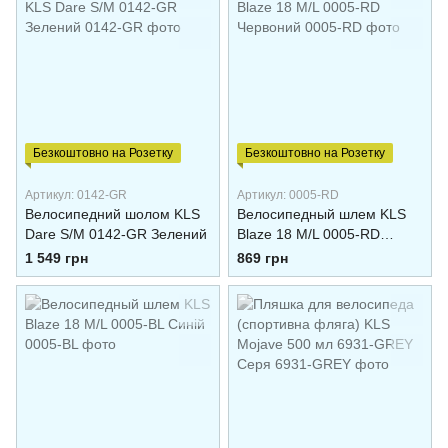
Безкоштовно на Розетку
Безкоштовно на Розетку
Артикул: 0142-GR
Артикул: 0005-RD
Велосипедний шолом KLS
Велоcипедный шлем KLS
Dare S/M 0142-GR Зелений
Blaze 18 M/L 0005-RD
Червоний
1 549 грн
869 грн