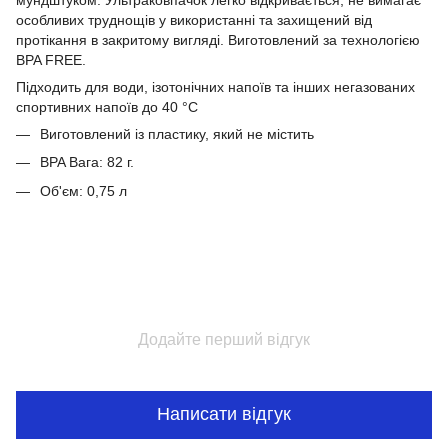
мундштуком. Ультраковпачок легко відкривається, не вимагає
особливих труднощів у використанні та захищений від
протікання в закритому вигляді. Виготовлений за технологією
BPA FREE.
Підходить для води, ізотонічних напоїв та інших негазованих
спортивних напоїв до 40 °C
Виготовлений із пластику, який не містить
BPA Вага: 82 г.
Об'єм: 0,75 л
Додайте перший відгук
Написати відгук