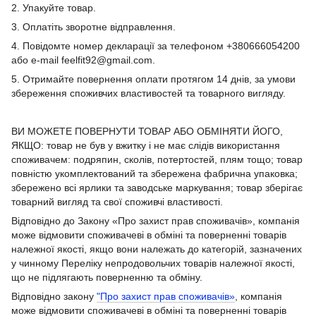
2. Упакуйте товар.
3. Оплатіть зворотне відправлення.
4. Повідомте номер декларації за телефоном +380666054200
або e-mail feelfit92@gmail.com.
5. Отримайте повернення оплати протягом 14 днів, за умови
збереження споживчих властивостей та товарного вигляду.
ВИ МОЖЕТЕ ПОВЕРНУТИ ТОВАР АБО ОБМІНЯТИ ЙОГО,
ЯКЩО: товар не був у вжитку і не має слідів використання
споживачем: подряпин, сколів, потертостей, плям тощо; товар
повністю укомплектований та збережена фабрична упаковка;
збережено всі ярлики та заводське маркування; товар зберігає
товарний вигляд та свої споживчі властивості.
Відповідно до Закону «Про захист прав споживачів», компанія
може відмовити споживачеві в обміні та поверненні товарів
належної якості, якщо вони належать до категорій, зазначених
у чинному Переліку непродовольчих товарів належної якості,
що не підлягають поверненню та обміну.
Відповідно закону
"Про захист прав споживачів»
, компанія
може відмовити споживачеві в обміні та поверненні товарів