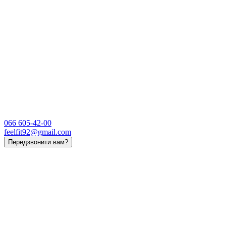
066 605-42-00
feelfit92@gmail.com
Передзвонити вам?