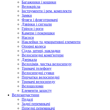
Багажники і кошики
Велокрісла
Інструменти і рем. комплекти
Замки
Фляги і фляготримачі
Дзвінки і сигнали
Гріпси і роги
Камери і покришки
Насоси
Наклейки та декоративні елементи
Опорні колеса
Сідла, штирі, накладки
Велосипедні комп'ютери
Дзеркала
Велохімія, чистка велосипеду
Тримачі телефону
Велосипедні сумки
Перчатки велосипедні
Тримачі велосипеду
Велошоломи
Елементи захисту
Велозапчастини
Педалі
Задні перемикачі
Передні перемикачі