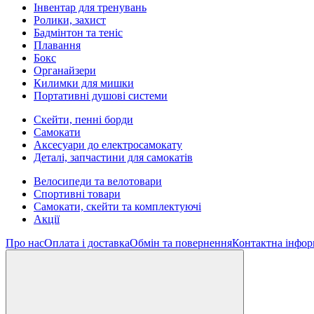
Інвентар для тренувань
Ролики, захист
Бадмінтон та теніс
Плавання
Бокс
Органайзери
Килимки для мишки
Портативні душові системи
Скейти, пенні борди
Самокати
Аксесуари до електросамокату
Деталі, запчастини для самокатів
Велосипеди та велотовари
Спортивні товари
Самокати, скейти та комплектуючі
Акції
Про нас
Оплата і доставка
Обмін та повернення
Контактна інфор