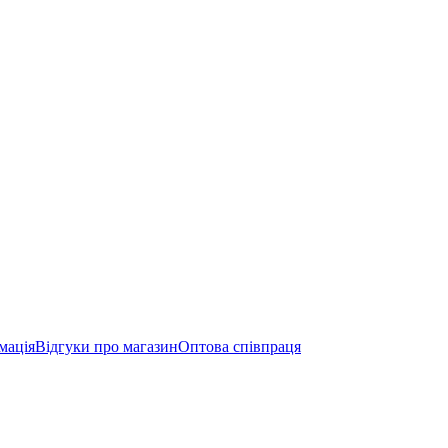
мація
Відгуки про магазин
Оптова співпраця