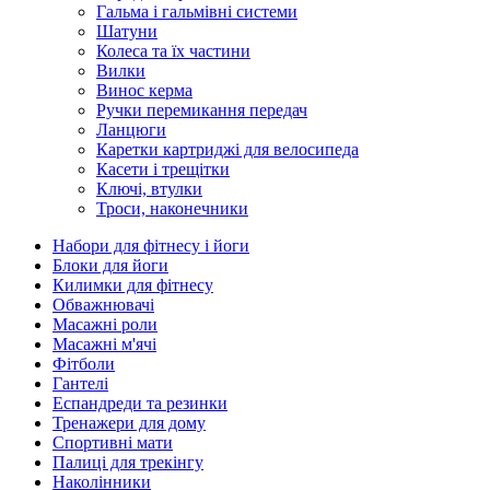
Гальма і гальмівні системи
Шатуни
Колеса та їх частини
Вилки
Винос керма
Ручки перемикання передач
Ланцюги
Каретки картриджі для велосипеда
Касети і трещітки
Ключі, втулки
Троси, наконечники
Набори для фітнесу і йоги
Блоки для йоги
Килимки для фітнесу
Обважнювачі
Масажні роли
Масажні м'ячі
Фітболи
Гантелі
Еспандреди та резинки
Тренажери для дому
Спортивні мати
Палиці для трекінгу
Наколінники