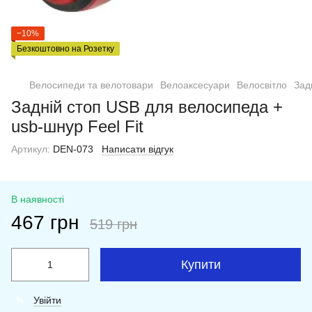
−10%
Безкоштовно на Розетку
Велосипеди та велотовари
Велоаксесуари
Велосвітло
Зад
Задній стоп USB для велосипеда +
usb-шнур Feel Fit
Артикул:
DEN-073
Написати відгук
В наявності
467 грн
519 грн
Купити
Увійти
%