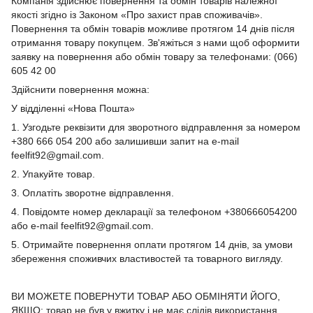
Компанія здійснює повернення та обмін товарів належної
якості згідно із Законом «Про захист прав споживачів».
Повернення та обмін товарів можливе протягом 14 днів після
отримання товару покупцем. Зв'яжіться з нами щоб оформити
заявку на повернення або обмін товару за телефонами: (066)
605 42 00
Здійснити повернення можна:
У відділенні «Нова Пошта»
1. Узгодьте реквізити для зворотного відправлення за номером
+380 666 054 200 або залишивши запит на e-mail
feelfit92@gmail.com.
2. Упакуйте товар.
3. Оплатіть зворотне відправлення.
4. Повідомте номер декларації за телефоном +380666054200
або e-mail feelfit92@gmail.com.
5. Отримайте повернення оплати протягом 14 днів, за умови
збереження споживчих властивостей та товарного вигляду.
ВИ МОЖЕТЕ ПОВЕРНУТИ ТОВАР АБО ОБМІНЯТИ ЙОГО,
ЯКЩО: товар не був у вжитку і не має слідів використання