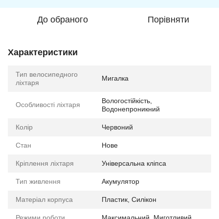
До обраного
Порівняти
Характеристики
Тип велосипедного
Мигалка
ліхтаря
Вологостійкість,
Особливості ліхтаря
Водонепроникний
Колір
Червоний
Стан
Нове
Кріплення ліхтаря
Універсальна кліпса
Тип живлення
Акумулятор
Матеріал корпуса
Пластик, Силікон
Режими роботи
Максимальний, Миготливий,