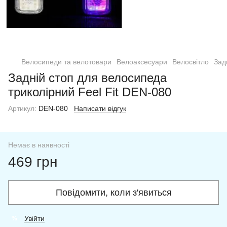
Велосипеди та велотовари
Велоаксесуари
Велосвітло
Зад
Задній стоп для велосипеда
триколірний Feel Fit DEN-080
Артикул:
DEN-080
Написати відгук
Немає в наявності
469 грн
Повідомити, коли з'явиться
Увійти
%