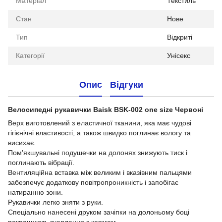
Матеріал
Текстиль
Стан
Нове
Тип
Відкриті
Категорії
Унісекс
Опис
Відгуки
Велосипедні рукавички Baisk BSK-002 one size Червоні
Верх виготовлений з еластичної тканини, яка має чудові
гігієнічні властивості, а також швидко поглинає вологу та
висихає.
Пом'якшувальні подушечки на долонях знижують тиск і
поглинають вібрації.
Вентиляційна вставка між великим і вказівним пальцями
забезпечує додаткову повітропроникність і запобігає
натиранню зони.
Рукавички легко зняти з руки.
Спеціально нанесені друком зачіпки на долоньому боці