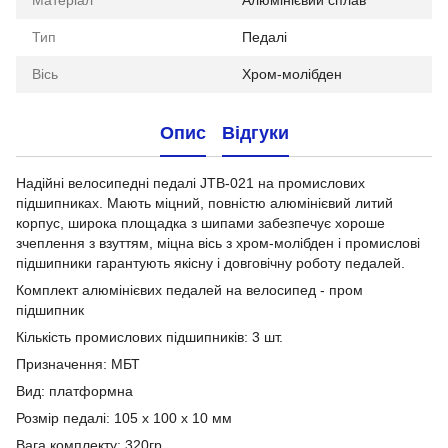
Матеріал
Алюмінієвий сплав
Тип
Педалі
Вісь
Хром-молібден
Опис
Відгуки
Надійні велосипедні педалі JTB-021 на промислових
підшипниках. Мають міцний, повністю алюмінієвий литий
корпус, широка площадка з шипами забезпечує хороше
зчеплення з взуттям, міцна вісь з хром-молібден і промислові
підшипники гарантують якісну і довговічну роботу педалей.
Комплект алюмінієвих педалей на велосипед - пром
підшипник
Кількість промислових підшипників: 3 шт.
Призначення: МБТ
Вид: платформна
Розмір педалі: 105 х 100 х 10 мм
Вага комплекту: 320гр