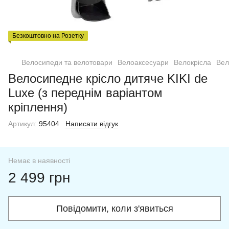
Безкоштовно на Розетку
Велосипеди та велотовари
Велоаксесуари
Велокрісла
Вел
Велосипедне крісло дитяче KIKI de
Luxe (з переднім варіантом
кріплення)
Артикул:
95404
Написати відгук
Немає в наявності
2 499 грн
Повідомити, коли з'явиться