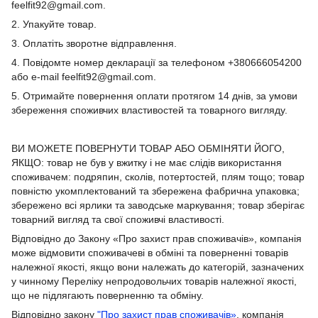
feelfit92@gmail.com.
2. Упакуйте товар.
3. Оплатіть зворотне відправлення.
4. Повідомте номер декларації за телефоном +380666054200
або e-mail feelfit92@gmail.com.
5. Отримайте повернення оплати протягом 14 днів, за умови
збереження споживчих властивостей та товарного вигляду.
ВИ МОЖЕТЕ ПОВЕРНУТИ ТОВАР АБО ОБМІНЯТИ ЙОГО,
ЯКЩО: товар не був у вжитку і не має слідів використання
споживачем: подряпин, сколів, потертостей, плям тощо; товар
повністю укомплектований та збережена фабрична упаковка;
збережено всі ярлики та заводське маркування; товар зберігає
товарний вигляд та свої споживчі властивості.
Відповідно до Закону «Про захист прав споживачів», компанія
може відмовити споживачеві в обміні та поверненні товарів
належної якості, якщо вони належать до категорій, зазначених
у чинному Переліку непродовольчих товарів належної якості,
що не підлягають поверненню та обміну.
Відповідно закону
"Про захист прав споживачів»
, компанія