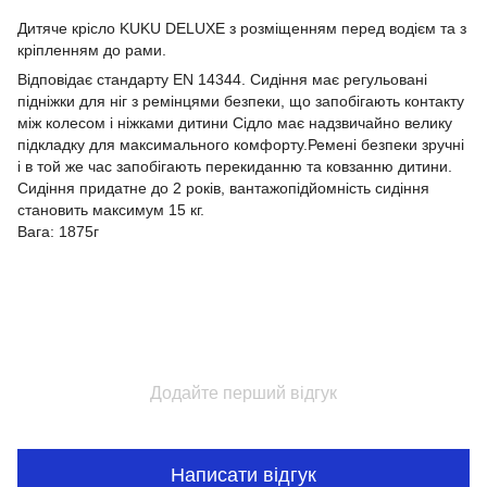
Дитяче крісло KUKU DELUXE з розміщенням перед водієм та з
кріпленням до рами.
Відповідає стандарту EN 14344. Сидіння має регульовані
підніжки для ніг з ремінцями безпеки, що запобігають контакту
між колесом і ніжками дитини Сідло має надзвичайно велику
підкладку для максимального комфорту.Ремені безпеки зручні
і в той же час запобігають перекиданню та ковзанню дитини.
Сидіння придатне до 2 років, вантажопідйомність сидіння
становить максимум 15 кг.
Вага: 1875г
Додайте перший відгук
Написати відгук