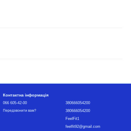
Контактна інформація
066 605-42-00
380666054200
380666054200
Передзвонити вам?
FeelFit1
feelfit92@gmail.com