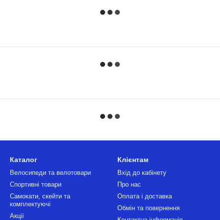
Каталог
Клієнтам
Велосипеди та велотовари
Вхід до кабінету
Спортивні товари
Про нас
Самокати, скейти та
Оплата і доставка
комплектуючі
Обмін та повернення
Акції
Контактна інформація