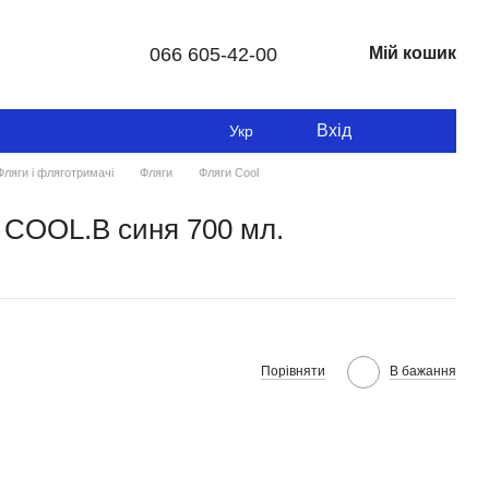
066 605-42-00
Мій кошик
Вхід
Укр
Фляги і фляготримачі
Фляги
Фляги Cool
 COOL.B синя 700 мл.
Порівняти
В бажання