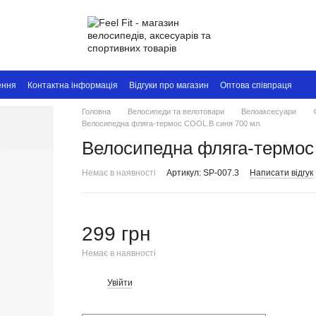
ення
Контактна інформація
Відгуки про магазин
Оптова співпраця
Головна
Велосипеди та велотовари
Велоаксесуари
Велосипедна фляга-термос COOL.B синя 700 мл.
Велосипедна фляга-термос
Немає в наявності
Артикул: SP-007.3
Написати відгук
299 грн
Немає в наявності
Увійти
%