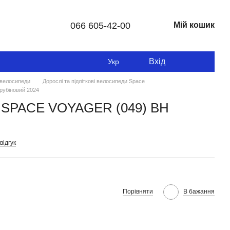
066 605-42-00
Мій кошик
Вхід
Укр
і велосипеди
Дорослі та підліткові велосипеди Space
рубіновий 2024
'' SPACE VOYAGER (049) BH
відгук
Порівняти
В бажання