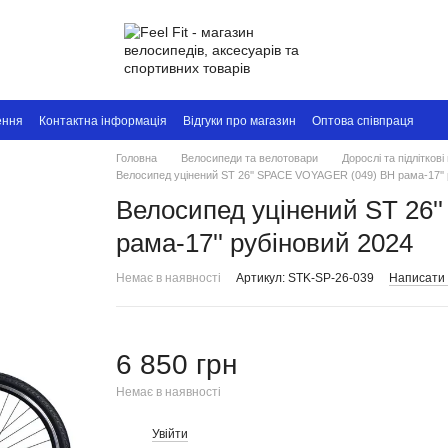
ення
Контактна інформація
Відгуки про магазин
Оптова співпраця
Головна
Велосипеди та велотовари
Дорослі та підлітков
Велосипед уцінений ST 26'' SPACE VOYAGER (049) BH рама-17'' 
Велосипед уцінений ST 26
рама-17'' рубіновий 2024
Немає в наявності
Артикул: STK-SP-26-039
Написати 
6 850 грн
Немає в наявності
Увійти
%