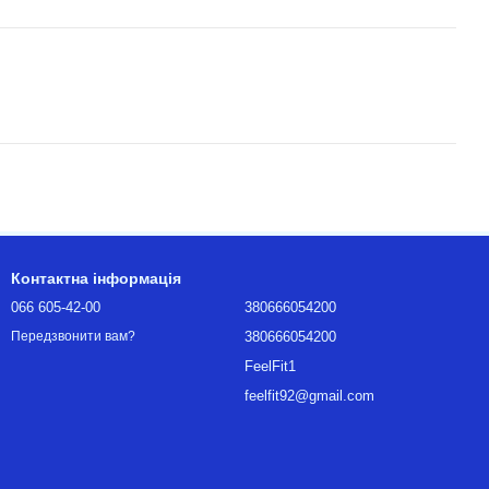
Контактна інформація
066 605-42-00
380666054200
380666054200
Передзвонити вам?
FeelFit1
feelfit92@gmail.com