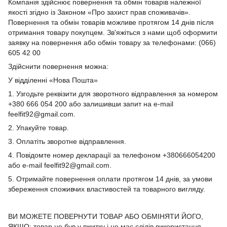
Компанія здійснює повернення та обмін товарів належної
якості згідно із Законом «Про захист прав споживачів».
Повернення та обмін товарів можливе протягом 14 днів після
отримання товару покупцем. Зв'яжіться з нами щоб оформити
заявку на повернення або обмін товару за телефонами: (066)
605 42 00
Здійснити повернення можна:
У відділенні «Нова Пошта»
1. Узгодьте реквізити для зворотного відправлення за номером
+380 666 054 200 або залишивши запит на e-mail
feelfit92@gmail.com.
2. Упакуйте товар.
3. Оплатіть зворотне відправлення.
4. Повідомте номер декларації за телефоном +380666054200
або e-mail feelfit92@gmail.com.
5. Отримайте повернення оплати протягом 14 днів, за умови
збереження споживчих властивостей та товарного вигляду.
ВИ МОЖЕТЕ ПОВЕРНУТИ ТОВАР АБО ОБМІНЯТИ ЙОГО,
ЯКЩО: товар не був у вжитку і не має слідів використання