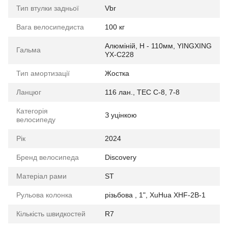
Тип втулки задньої
Vbr
Вага велосипедиста
100 кг
Алюмiнiй, H - 110мм, YINGXING
Гальма
YX-C228
Тип амортизації
Жостка
Ланцюг
116 лан., TEC C-8, 7-8
Категорія
З уцінкою
велосипеду
Рік
2024
Бренд велосипеда
Discovery
Матеріал рами
ST
Рульова колонка
різьбова , 1", XuHua XHF-2B-1
Кількість швидкостей
R7