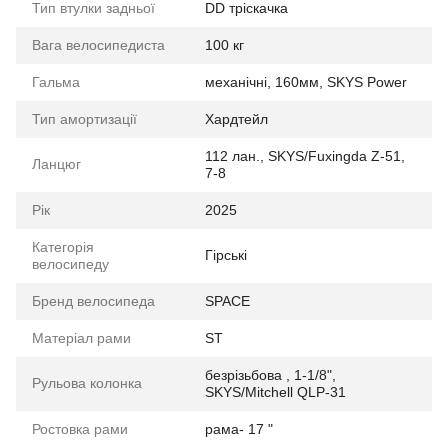
Тип втулки задньої
DD тріскачка
Вага велосипедиста
100 кг
Гальма
механічні, 160мм, SKYS Power
Тип амортизації
Хардтейл
112 лан., SKYS/Fuxingda Z-51,
Ланцюг
7-8
Рік
2025
Категорія
Гірські
велосипеду
Бренд велосипеда
SPACE
Матеріал рами
ST
безрізьбова , 1-1/8",
Рульова колонка
SKYS/Mitchell QLP-31
Ростовка рами
рама- 17 "