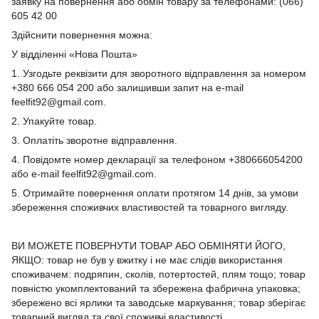
заявку на повернення або обмін товару за телефонами: (066)
605 42 00
Здійснити повернення можна:
У відділенні «Нова Пошта»
1. Узгодьте реквізити для зворотного відправлення за номером
+380 666 054 200 або залишивши запит на e-mail
feelfit92@gmail.com.
2. Упакуйте товар.
3. Оплатіть зворотне відправлення.
4. Повідомте номер декларації за телефоном +380666054200
або e-mail feelfit92@gmail.com.
5. Отримайте повернення оплати протягом 14 днів, за умови
збереження споживчих властивостей та товарного вигляду.
ВИ МОЖЕТЕ ПОВЕРНУТИ ТОВАР АБО ОБМІНЯТИ ЙОГО,
ЯКЩО: товар не був у вжитку і не має слідів використання
споживачем: подряпин, сколів, потертостей, плям тощо; товар
повністю укомплектований та збережена фабрична упаковка;
збережено всі ярлики та заводське маркування; товар зберігає
товарний вигляд та свої споживчі властивості.