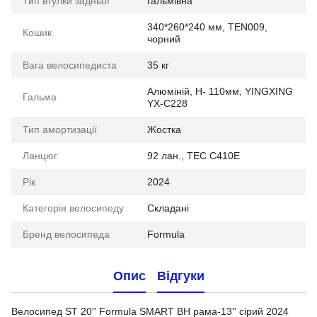
Тип втулки задньої
гальмівна
340*260*240 мм, TEN009,
Кошик
чорний
Вага велосипедиста
35 кг
Алюмiнiй, H- 110мм, YINGXING
Гальма
YX-C228
Тип амортизації
Жостка
Ланцюг
92 лан., TEC C410E
Рік
2024
Категорія велосипеду
Складані
Бренд велосипеда
Formula
Опис
Відгуки
Велосипед ST 20'' Formula SMART BH рама-13'' сірий 2024