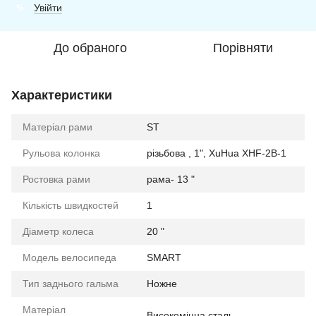
Увійти
%
До обраного
Порівняти
Характеристики
Матеріал рами
ST
Рульова колонка
різьбова , 1", XuHua XHF-2B-1
Ростовка рами
рама- 13 "
Кількість швидкостей
1
Діаметр колеса
20 "
Модель велосипеда
SMART
Тип заднього гальма
Ножне
Матеріал
Високоміцна сталь