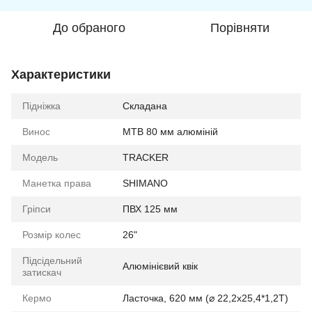
До обраного
Порівняти
Характеристики
Підніжка
Складана
Винос
МТВ 80 мм алюміній
Мoдель
TRACKER
Манетка права
SHIMANO
Гріпси
ПВХ 125 мм
Розмір колес
26"
Підсідельний
Алюмінієвий квік
затискач
Кермо
Ласточка, 620 мм (⌀ 22,2х25,4*1,2Т)