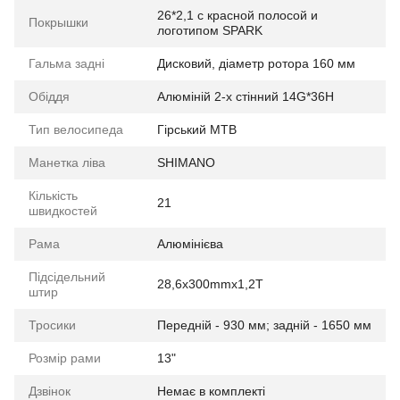
26*2,1 с красной полосой и
Покрышки
логотипом SPARK
Гальма задні
Дисковий, діаметр ротора 160 мм
Обіддя
Алюміній 2-х стінний 14G*36H
Тип велосипеда
Гірський MTB
Манетка ліва
SHIMANO
Кількість
21
швидкостей
Рама
Алюмінієва
Підсідельний
28,6х300mmх1,2T
штир
Тросики
Передній - 930 мм; задній - 1650 мм
Розмір рами
13"
Дзвінок
Немає в комплекті