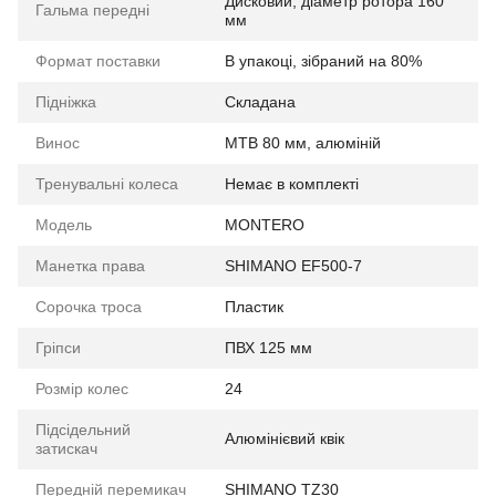
Дисковий, діаметр ротора 160
Гальма передні
мм
Формат поставки
В упакоці, зібраний на 80%
Підніжка
Складана
Винос
МТВ 80 мм, алюміній
Тренувальні колеса
Немає в комплекті
Мoдель
MONTERO
Манетка права
SHIMANO EF500-7
Сорочка троса
Пластик
Гріпси
ПВХ 125 мм
Розмір колес
24
Підсідельний
Алюмінієвий квік
затискач
Передній перемикач
SHIMANO TZ30