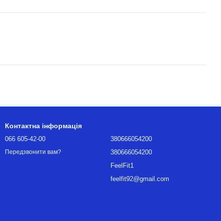
Контактна інформація
066 605-42-00
380666054200
380666054200
Передзвонити вам?
FeelFit1
feelfit92@gmail.com