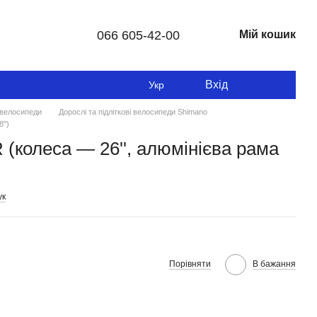
066 605-42-00
Мій кошик
Вхід
Укр
і велосипеди
Дорослі та підліткові велосипеди Shimano
'')
колеса — 26'', алюмінієва рама
ук
Порівняти
В бажання