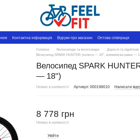
ення
Контактна інформація
Відгуки про магазин
Оптова співпраця
Головна
Велосипеди та велотовари
Дорослі та підлітков
Велосипед SPARK HUNTER (колеса — 26'', алюмінієва рама — 18
Велосипед SPARK HUNTER (
— 18'')
Немає в наявності
Артикул: 000198010
Написати відг
8 778 грн
Немає в наявності
Увійти
%