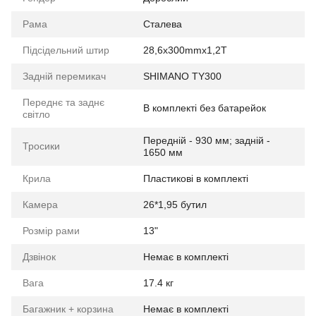
Рама
Сталева
Підсідельний штир
28,6х300mmх1,2T
Задній перемикач
SHIMANO TY300
Переднє та заднє
В комплекті без батарейок
світло
Передній - 930 мм; задній -
Тросики
1650 мм
Крила
Пластикові в комплекті
Камера
26*1,95 бутил
Розмір рами
13"
Дзвінок
Немає в комплекті
Вага
17.4 кг
Багажник + корзина
Немає в комплекті