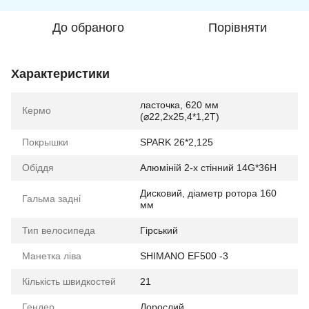
До обраного
Порівняти
Характеристики
ласточка, 620 мм
Кермо
(⌀22,2х25,4*1,2Т)
Покрышки
SPARK 26*2,125
Обіддя
Алюміній 2-х стінний 14G*36H
Дисковий, діаметр ротора 160
Гальма задні
мм
Тип велосипеда
Гірський
Манетка ліва
SHIMANO EF500 -3
Кількість швидкостей
21
Гендер
Дорослий