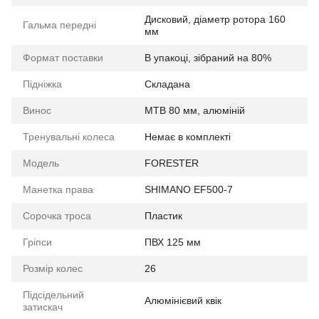
Дисковий, діаметр ротора 160
Гальма передні
мм
Формат поставки
В упакоці, зібраний на 80%
Підніжка
Складана
Винос
МТВ 80 мм, алюміній
Тренувальні колеса
Немає в комплекті
Мoдель
FORESTER
Манетка права
SHIMANO EF500-7
Сорочка троса
Пластик
Гріпси
ПВХ 125 мм
Розмір колес
26
Підсідельний
Алюмінієвий квік
затискач