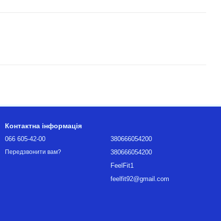
Контактна інформація
066 605-42-00
380666054200
380666054200
Передзвонити вам?
FeelFit1
feelfit92@gmail.com