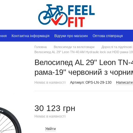
ення
Контактна інформація
Відгуки про магазин
Оптова співпраця
Головна
Велосипеди та велотовари
Дорослі та підлітков
Велосипед AL 29'' Leon TN-40 AM Hydraulic lock out HDD рама-19
Велосипед AL 29'' Leon TN-
рама-19'' червоний з чорни
Немає в наявності
Артикул: OPS-LN-29-130
Написати 
30 123 грн
Немає в наявності
Увійти
%