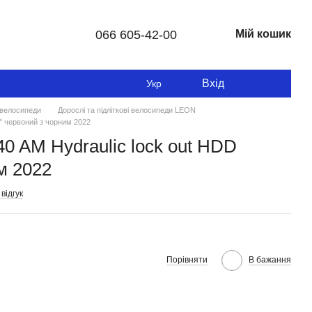
066 605-42-00
Мій кошик
Вхід
Укр
і велосипеди
Дорослі та підліткові велосипеди LEON
'' червоний з чорним 2022
40 AM Hydraulic lock out HDD
м 2022
відгук
Порівняти
В бажання