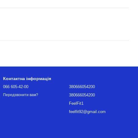
Контактна інформація
066 605-42-00
380666054200
380666054200
Передзвонити вам?
FeelFit1
feelfit92@gmail.com