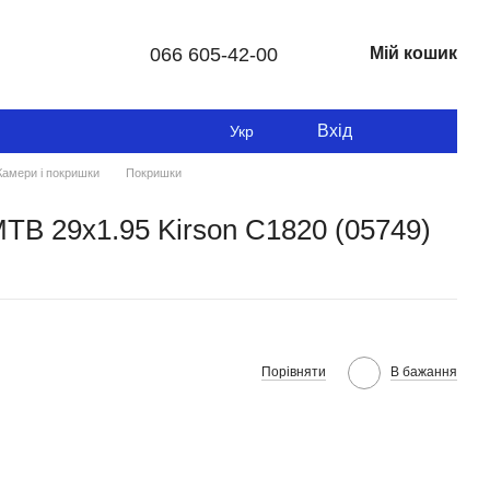
066 605-42-00
Мій кошик
Вхід
Укр
Камери і покришки
Покришки
B 29x1.95 Kirson C1820 (05749)
Порівняти
В бажання