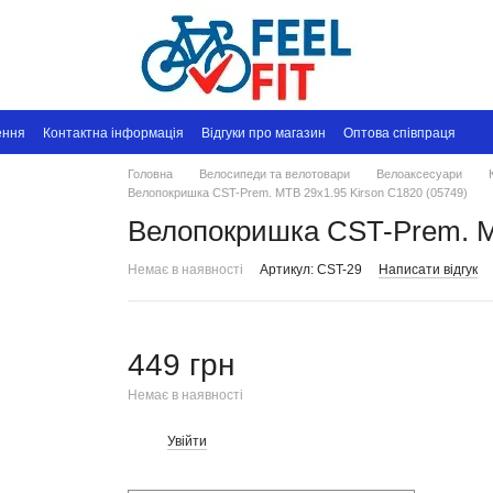
ення
Контактна інформація
Відгуки про магазин
Оптова співпраця
Головна
Велосипеди та велотовари
Велоаксесуари
Велопокришка CST-Prem. MTB 29x1.95 Kirson C1820 (05749)
Велопокришка CST-Prem. MT
Немає в наявності
Артикул: CST-29
Написати відгук
449 грн
Немає в наявності
Увійти
%