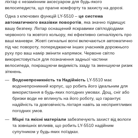
ліхтар є незамінним аксесуаром для будь-якого
велосипедиста, що прагне комфорту та захисту на дорозі.
Одна з ключових функцій LY-5510 –
це система
автоматичного вказівки поворотів
, яка значно підвищує
вашу безпеку. Ліхтар оснащений яскравими світлодіодами
червоного та жовтого кольору, які ефективно сигналізують про
ваші маневри. Жовті сигнальні вогні включаються автоматично
під час повороту, попереджаючи інших учасників дорожнього
руху про ваш намір змінити напрямок. Червоне світло
використовується для позначення задньої частини
велосипеда, покращуючи видимість ззаду та зменшуючи ризик
зіткнень.
Водонепроникність та Надійність
LY-5510 має
водонепроникний корпус, що робить його ідеальним для
використання в будь-яких погодних умовах. Дощ, сніг або
бризки води не вплинуть на його роботу, що гарантує
надійність та довговічність ліхтаря навіть за несприятливих
погодних умов.
Міцні та якісні матеріали
забезпечують захист від вологи
та зовнішніх впливів, що робить LY-5510 надійним
супутником у будь-яких поїздках.