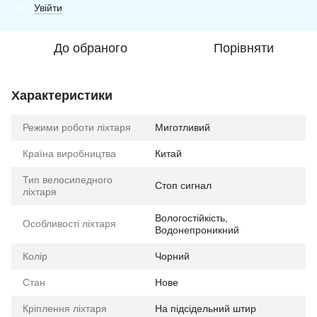
Увійти
%
До обраного
Порівняти
Характеристики
Режими роботи ліхтаря
Миготливий
Країна виробництва
Китай
Тип велосипедного
Стоп сигнал
ліхтаря
Вологостійкість,
Особливості ліхтаря
Водонепроникний
Колір
Чорний
Стан
Нове
Кріплення ліхтаря
На підсідельний штир