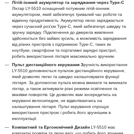
Літій-іонний акумулятор та заряджання через Type-C
Ліхтар LY-5510 оснащений потужним літій-іонним
акумулятором, який забезпечує тривалий час роботи та
відмінну продуктивність. Акумулятор легко заряджається
через сучасний роз'єм Type-C, який забезпечує швидку та
зручну зарядку. Підключення до джерела живлення
здійснюється без зайвих зусиль, а можливість заряджання
від різних пристроїв з підтримкою Type-C, таких як
ноутбуки, смартфони та портативні зарядні пристрої,
робить використання ліхтаря максимально зручним.
Пульт дистанційного керування З
ручність використання
LY-5510 доповнюється пультом дистанційного керування,
який дозволяє легко та швидко налаштовувати функції
ліхтаря. За допомогою пульта можна вмикати та вимикати
ліхтар, а також активувати різні режими освітлення та
вказівки поворотів. Це дозволяє вам зосередитись на
керуванні велосипедом, не відволікаючись на
налаштування ліхтаря. Пульт керування спрощує
використання пристрою і робить його зручнішим в
експлуатації.
Компактний та Ергономічний Дизайн
LY-5510 має
компактні розміри та легку вагу, що робить його зручним