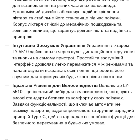
для встановлення на різних частинах велосипеда.
Ергономічний дизайн забезпечує надійне кріплення
ліхтаря та стабільне його становище під час поїздки.
Корпус ліхтаря стійкий до механічних пошкоджень та
зовнішніх впливів, що гарантує довговічність та надійність
пристрою.
Інтуїтивно Зрозуміле Управління
Управління ліхтарем
LY-5510 здійснюється через пульт дистанційного керування
та кнопки на самому пристрої. Простий та зрозумілий
інтерфейс дозволяє легко перемикатися між режимами та
налаштовувати яскравість освітлення, що робить його
зручним для користувачів будь-якого рівня підготовки.
Ідеальне Рішення для Велосипедистів
Велоліхтар LY-
5510 - це ідеальний вибір для велосипедистів, які цінують
високі стандарти безпеки та комфорт у своїх поїздках.
Завдяки функціональності, що включає автоматичне
вказівку поворотів, водонепроникність та зручний зарядний
пристрій Type-C, цей ліхтар надає всі необхідні функції для
безпечного пересування в будь-яких умовах.