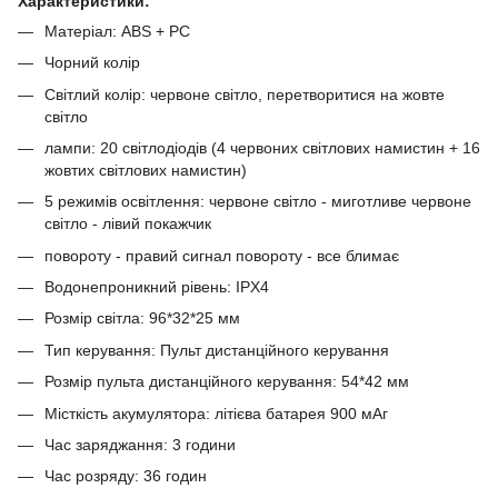
Характеристики:
Матеріал: ABS + PC
Чорний колір
Світлий колір: червоне світло, перетворитися на жовте
світло
лампи: 20 світлодіодів (4 червоних світлових намистин + 16
жовтих світлових намистин)
5 режимів освітлення: червоне світло - миготливе червоне
світло - лівий покажчик
повороту - правий сигнал повороту - все блимає
Водонепроникний рівень: IPX4
Розмір світла: 96*32*25 мм
Тип керування: Пульт дистанційного керування
Розмір пульта дистанційного керування: 54*42 мм
Місткість акумулятора: літієва батарея 900 мАг
Час заряджання: 3 години
Час розряду: 36 годин