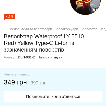
−13%
Велосипеди та велотовари
Велоаксесуари
Велосвітло
Зад
Велоліхтар Waterproof LY-5510
Red+Yellow Type-C Li-Ion із
зазначенням поворотів
Артикул:
DEN-081-2
Написати відгук
Немає в наявності
349 грн
399 грн
Повідомити, коли з'явиться