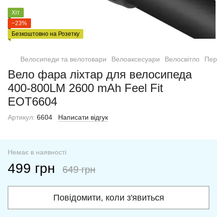
Хіт
−23%
Безкоштовно на Розетку
Велосипеди та велотовари
Велоаксесуари
Велосвітло
Пер
Вело фара ліхтар для велосипеда
400-800LM 2600 mAh Feel Fit
EOT6604
Артикул:
6604
Написати відгук
Немає в наявності
499 грн
649 грн
Повідомити, коли з'явиться