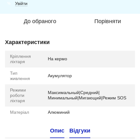
Увійти
%
До обраного
Порівняти
Характеристики
Кріплення
На кермо
ліхтаря
Тип
Акумулятор
живлення
Режими
Максимальный|Средний|
роботи
Минимальный|Мигающий|Режим SOS
ліхтаря
Матеріал
Алюминий
Опис
Відгуки