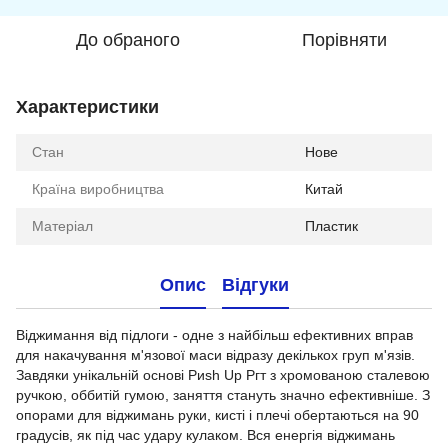
До обраного
Порівняти
Характеристики
Стан
Нове
Країна виробництва
Китай
Матеріал
Пластик
Опис
Відгуки
Віджимання від підлоги - одне з найбільш ефективних вправ
для накачування м'язової маси відразу декількох груп м'язів.
Завдяки унікальній основі Риѕһ Up Ргт з хромованою сталевою
ручкою, оббитій гумою, заняття стануть значно ефективніше. З
опорами для віджимань руки, кисті і плечі обертаються на 90
градусів, як під час удару кулаком. Вся енергія віджимань