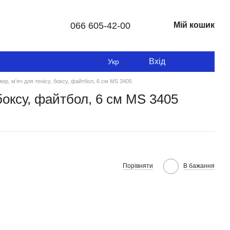
066 605-42-00
Мій кошик
Вхід
Укр
ер, м'яч для тенісу, боксу, файтбол, 6 см MS 3405
 боксу, файтбол, 6 см MS 3405
Порівняти
В бажання