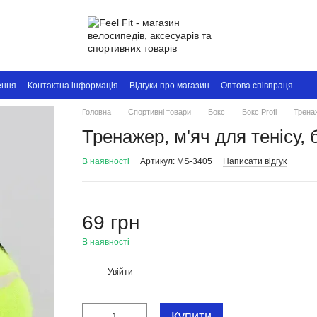
ення
Контактна інформація
Відгуки про магазин
Оптова співпраця
Головна
Спортивні товари
Бокс
Бокс Profi
Тренаж
Тренажер, м'яч для тенісу,
В наявності
Артикул: MS-3405
Написати відгук
69 грн
В наявності
Увійти
%
Купити