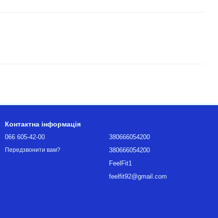
Контактна інформація
066 605-42-00
380666054200
380666054200
Передзвонити вам?
FeelFit1
feelfit92@gmail.com