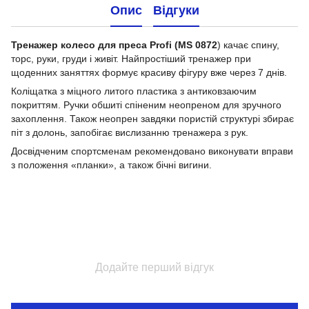
Опис
Відгуки
Тренажер колесо для преса Profi (MS 0872
) качає спину,
торс, руки, груди і живіт. Найпростіший тренажер при
щоденних заняттях формує красиву фігуру вже через 7 днів.
Коліщатка з міцного литого пластика з антиковзаючим
покриттям. Ручки обшиті спіненим неопреном для зручного
захоплення. Також неопрен завдяки пористій структурі збирає
піт з долонь, запобігає вислизанню тренажера з рук.
Досвідченим спортсменам рекомендовано виконувати вправи
з положення «планки», а також бічні вигини.
Додайте перший відгук