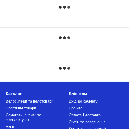
Каталог
Клієнтам
Велосипеди та велотовари
Вхід до кабінету
Спортивні товари
Про нас
Самокати, скейти та
Оплата і доставка
комплектуючі
Обмін та повернення
Акції
Контактна інформація