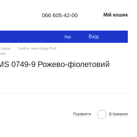
066 605-42-00
Мій кошик
Вхід
Укр
і борди
Скейти, пенні борди Profi
тний
м MS 0749-9 Рожево-фіолетовий
Порівняти
В бажання