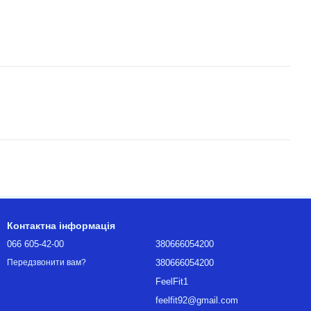
Контактна інформація
066 605-42-00
380666054200
380666054200
Передзвонити вам?
FeelFit1
feelfit92@gmail.com