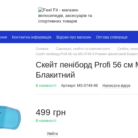
ення
Контактна інформація
Відгуки про магазин
Оптова співпраця
Головна
Самокати, скейти та комплектуючі
Скейти, пенн
Скейт пеніборд Profi 56 см MS 0749-9 Рожево-фіолетовий Блаки
Скейт пеніборд Profi 56 с
Блакитний
В наявності
Артикул: MS-0749-96
Написати відгук
499 грн
В наявності
Увійти
%