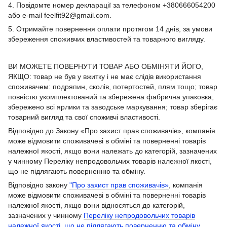
4. Повідомте номер декларації за телефоном +380666054200
або e-mail feelfit92@gmail.com.
5. Отримайте повернення оплати протягом 14 днів, за умови
збереження споживчих властивостей та товарного вигляду.
ВИ МОЖЕТЕ ПОВЕРНУТИ ТОВАР АБО ОБМІНЯТИ ЙОГО,
ЯКЩО: товар не був у вжитку і не має слідів використання
споживачем: подряпин, сколів, потертостей, плям тощо; товар
повністю укомплектований та збережена фабрична упаковка;
збережено всі ярлики та заводське маркування; товар зберігає
товарний вигляд та свої споживчі властивості.
Відповідно до Закону «Про захист прав споживачів», компанія
може відмовити споживачеві в обміні та поверненні товарів
належної якості, якщо вони належать до категорій, зазначених
у чинному Переліку непродовольчих товарів належної якості,
що не підлягають поверненню та обміну.
Відповідно закону
"Про захист прав споживачів»
, компанія
може відмовити споживачеві в обміні та поверненні товарів
належної якості, якщо вони відносяться до категорій,
зазначених у чинному
Переліку непродовольчих товарів
належної якості, що не підлягають поверненню та обміну
.