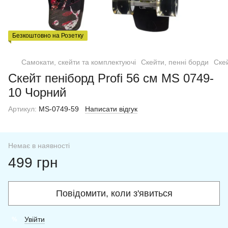
Безкоштовно на Розетку
Самокати, скейти та комплектуючі
Скейти, пенні борди
Скей
Скейт пеніборд Profi 56 см МS 0749-
10 Чорний
Артикул:
МS-0749-59
Написати відгук
Немає в наявності
499 грн
Повідомити, коли з'явиться
Увійти
%