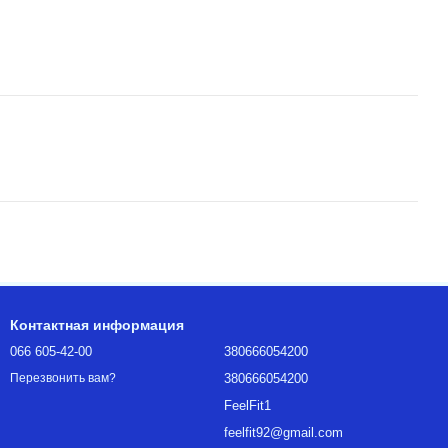
Контактная информация
066 605-42-00
380666054200
380666054200
Перезвонить вам?
FeelFit1
feelfit92@gmail.com