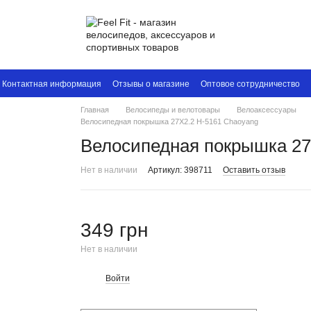
Контактная информация
Отзывы о магазине
Оптовое сотрудничество
Главная
Велосипеды и велотовары
Велоаксессуары
Велосипедная покрышка 27X2.2 H-5161 Chaoyang
Велосипедная покрышка 27
Нет в наличии
Артикул: 398711
Оставить отзыв
349 грн
Нет в наличии
Войти
%