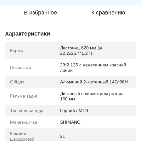
В избранное
К сравнению
Характеристики
Ласточка, 620 мм (⌀
Кермо
22,2х25,4*1,2Т)
29*2,125 с нанесением красной
Покрышки
линии
Обіддя
Алюминий 2-х стенный 14G*36H
Дисковый с диаметром ротора
Гальма задні
160 мм
Тип велосипеда
Горний / MTB
Манетка ліва
SHIMANO
Кількість
21
швидкостей