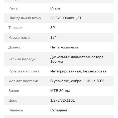
Рама
Сталь
Підсідельний штир
28,6х300mmх1,2T
Тросики
3Р
Розмір рами
13"
Дзвінок
Нет в комплекте
Дисковый с диаметром ротора
Гальма передні
160 мм
Рульовая колонка
Интегрированная, безрезьбовая
Формат поставки
В упаковке, собранный на 80%
Винос
МТВ 80 мм
Цепь
1/2х3/32х110L
Підніжка
Складная