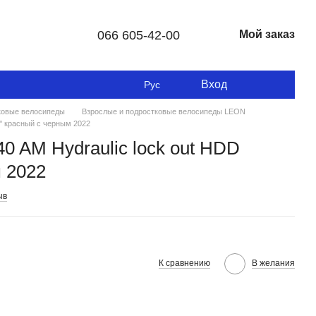
066 605-42-00
Мой заказ
Вход
Рус
ковые велосипеды
Взрослые и подростковые велосипеды LEON
'' красный с черным 2022
40 AM Hydraulic lock out HDD
м 2022
ыв
К сравнению
В желания