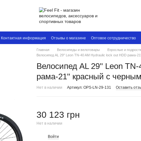
Контактная информация
Отзывы о магазине
Оптовое сотрудничество
Главная
Велосипеды и велотовары
Взрослые и подрост
Велосипед AL 29'' Leon TN-40 AM Hydraulic lock out HDD рама-21
Велосипед AL 29'' Leon TN-
рама-21'' красный с черны
Нет в наличии
Артикул: OPS-LN-29-131
Оставить отз
30 123 грн
Нет в наличии
Войти
%