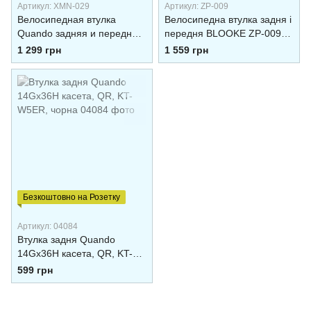
Артикул: XMN-029
Артикул: ZP-009
Велосипедная втулка
Велосипедна втулка задня і
Quando задняя и передняя
передня BLOOKE ZP-009
набор XMN-029
Чорний
1 299 грн
1 559 грн
Безкоштовно на Розетку
Артикул: 04084
Втулка задня Quando
14Gx36H касета, QR, KT-
W5ER, чорна
599 грн