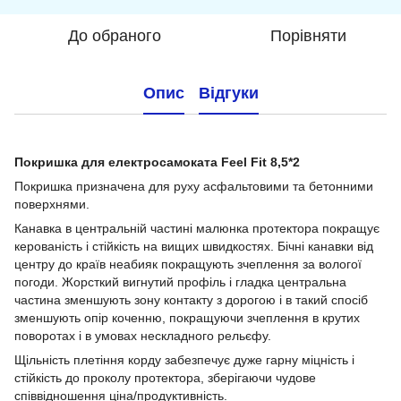
До обраного
Порівняти
Опис
Відгуки
Покришка для електросамоката Feel Fit 8,5*2
Покришка призначена для руху асфальтовими та бетонними
поверхнями.
Канавка в центральній частині малюнка протектора покращує
керованість і стійкість на вищих швидкостях. Бічні канавки від
центру до країв неабияк покращують зчеплення за вологої
погоди. Жорсткий вигнутий профіль і гладка центральна
частина зменшують зону контакту з дорогою і в такий спосіб
зменшують опір коченню, покращуючи зчеплення в крутих
поворотах і в умовах нескладного рельєфу.
Щільність плетіння корду забезпечує дуже гарну міцність і
стійкість до проколу протектора, зберігаючи чудове
співвідношення ціна/продуктивність.